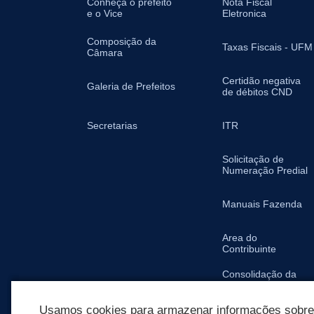
Conheça o prefeito
Nota Fiscal
e o Vice
Eletronica
Composição da
Taxas Fiscais - UFM
Câmara
Certidão negativa
Galeria de Prefeitos
de débitos CND
Secretarias
ITR
Solicitação de
Numeração Predial
Manuais Fazenda
Area do
Contribuinte
Consolidação da
Legislação
Tributária Municipal
Usamos cookies para armazenar informações sobre c