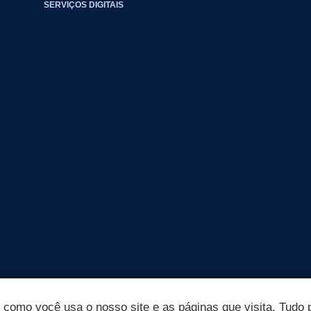
SERVIÇOS DIGITAIS
omo você usa o nosso site e as páginas que visita. Tudo p