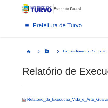
Estado do Paraná
Prefeitura de Turvo
Demais Áreas da Cultura 20
Botão Menu
Página Inicial
Relatório de Execu
Relatorio_de_Execucao_Vida_e_Arte_Guaran