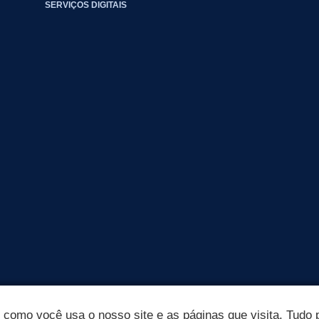
SERVIÇOS DIGITAIS
omo você usa o nosso site e as páginas que visita. Tudo p