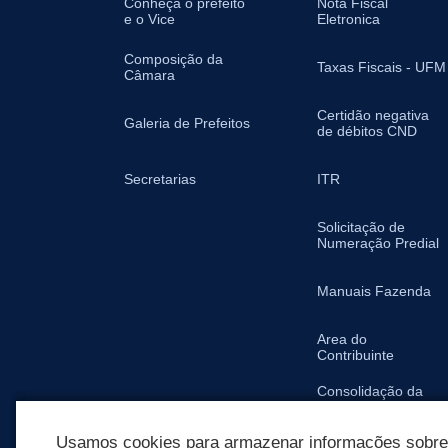
Conheça o prefeito
Nota Fiscal
e o Vice
Eletronica
Composição da
Taxas Fiscais - UFM
Câmara
Certidão negativa
Galeria de Prefeitos
de débitos CND
Secretarias
ITR
Solicitação de
Numeração Predial
Manuais Fazenda
Area do
Contribuinte
Consolidação da
Legislação
Tributária Municipal
Usamos cookies para armazenar informações sobre c