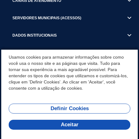
CANAIS DE ATENDIMENTO
SERVIDORES MUNICIPAIS (ACESSOS)
DADOS INSTITUCIONAIS
GESTÃO ATUAL
Usamos cookies para armazenar informações sobre como
você usa o nosso site e as páginas que visita. Tudo para
tornar sua experiência a mais agradável possível. Para
SERVIÇOS TRIBUTARIOS
entender os tipos de cookies que utilizamos e customizá-los,
clique em 'Definir Cookies'. Ao clicar em 'Aceitar', você
PESQUISA DE SATISFAÇÃO DOS SERVIDORES - SISTEMAS E
consente com a utilização de cookies.
SERVIÇOS DIGITAIS
Definir Cookies
REDES SOCIAIS
Aceitar