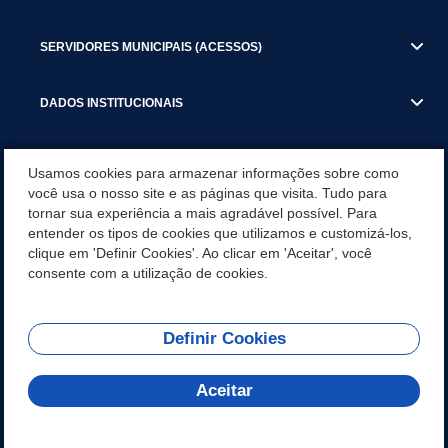
SERVIDORES MUNICIPAIS (ACESSOS)
DADOS INSTITUCIONAIS
GESTÃO ATUAL
Usamos cookies para armazenar informações sobre como
você usa o nosso site e as páginas que visita. Tudo para
tornar sua experiência a mais agradável possível. Para
SERVIÇOS TRIBUTARIOS
entender os tipos de cookies que utilizamos e customizá-los,
clique em 'Definir Cookies'. Ao clicar em 'Aceitar', você
PESQUISA DE SATISFAÇÃO DOS SERVIDORES - SISTEMAS E
consente com a utilização de cookies.
SERVIÇOS DIGITAIS
Definir Cookies
REDES SOCIAIS
Aceitar