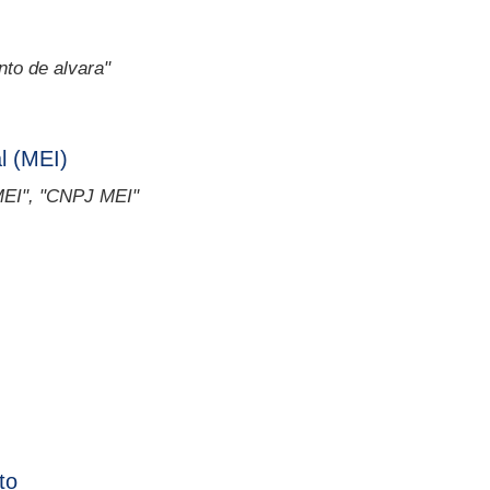
to de alvara"
l (MEI)
 MEI", "CNPJ MEI"
to