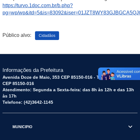
https://turvo.1doc.com.br/b.php?
pg=wp/wp&itd=5&is=83092&iser=01JZT8WY83GJBGCA5
Público alvo:
Cidadãos
Informações da Prefeitura
Avenida Doze de Maio, 353 CEP 85150-016 - Turvo - Paraná -
CEP 85150-016
Atendimento: Segunda a Sexta-feira: das 8h às 12h e das 13h
às 17h
Telefone: (42)3642-1145
MUNICIPIO