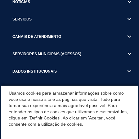
NOTICIAS
SERVIÇOS
CANAIS DE ATENDIMENTO
SERVIDORES MUNICIPAIS (ACESSOS)
DADOS INSTITUCIONAIS
GESTÃO ATUAL
Usamos cookies para armazenar informações sobre como
você usa o nosso site e as páginas que visita. Tudo para
tornar sua experiência a mais agradável possível. Para
SERVIÇOS TRIBUTARIOS
entender os tipos de cookies que utilizamos e customizá-los,
clique em 'Definir Cookies'. Ao clicar em 'Aceitar', você
PESQUISA DE SATISFAÇÃO DOS SERVIDORES - SISTEMAS E
consente com a utilização de cookies.
SERVIÇOS DIGITAIS