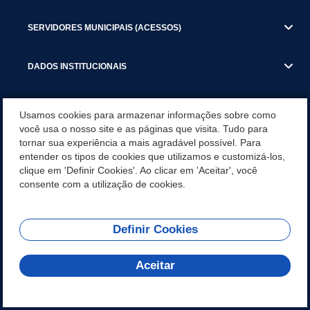
SERVIDORES MUNICIPAIS (ACESSOS)
DADOS INSTITUCIONAIS
GESTÃO ATUAL
Usamos cookies para armazenar informações sobre como
você usa o nosso site e as páginas que visita. Tudo para
tornar sua experiência a mais agradável possível. Para
SERVIÇOS TRIBUTARIOS
entender os tipos de cookies que utilizamos e customizá-los,
clique em 'Definir Cookies'. Ao clicar em 'Aceitar', você
PESQUISA DE SATISFAÇÃO DOS SERVIDORES - SISTEMAS E
consente com a utilização de cookies.
SERVIÇOS DIGITAIS
Definir Cookies
REDES SOCIAIS
Aceitar