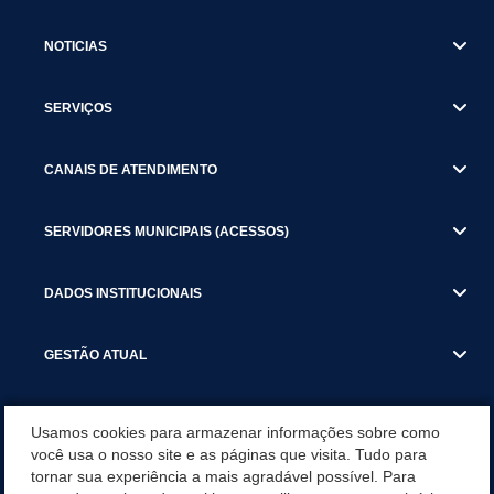
NOTICIAS
SERVIÇOS
CANAIS DE ATENDIMENTO
SERVIDORES MUNICIPAIS (ACESSOS)
DADOS INSTITUCIONAIS
GESTÃO ATUAL
SERVIÇOS TRIBUTARIOS
Usamos cookies para armazenar informações sobre como
você usa o nosso site e as páginas que visita. Tudo para
PESQUISA DE SATISFAÇÃO DOS SERVIDORES - SISTEMAS E
tornar sua experiência a mais agradável possível. Para
SERVIÇOS DIGITAIS