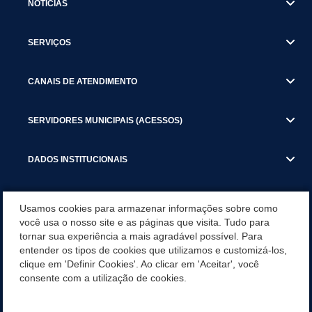
NOTICIAS
SERVIÇOS
CANAIS DE ATENDIMENTO
SERVIDORES MUNICIPAIS (ACESSOS)
DADOS INSTITUCIONAIS
GESTÃO ATUAL
Usamos cookies para armazenar informações sobre como
você usa o nosso site e as páginas que visita. Tudo para
tornar sua experiência a mais agradável possível. Para
SERVIÇOS TRIBUTARIOS
entender os tipos de cookies que utilizamos e customizá-los,
clique em 'Definir Cookies'. Ao clicar em 'Aceitar', você
PESQUISA DE SATISFAÇÃO DOS SERVIDORES - SISTEMAS E
consente com a utilização de cookies.
SERVIÇOS DIGITAIS