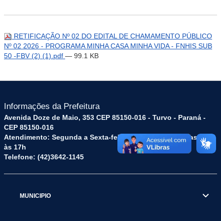
RETIFICAÇÃO Nº 02 DO EDITAL DE CHAMAMENTO PÚBLICO
Nº 02 2026 - PROGRAMA MINHA CASA MINHA VIDA - FNHIS SUB
50 -FBV (2) (1).pdf
— 99.1 KB
Informações da Prefeitura
Avenida Doze de Maio, 353 CEP 85150-016 - Turvo - Paraná -
CEP 85150-016
Atendimento: Segunda a Sexta-feira: das 8h às 12h e das 13h
às 17h
Telefone: (42)3642-1145
MUNICIPIO