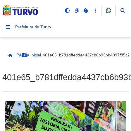
Prefeitura de Turvo
Página Inicial
401e65_b781dffedda4437cb6b93bb4097f85c2
Botão Menu
Página Inicial
401e65_b781dffedda4437cb6b93