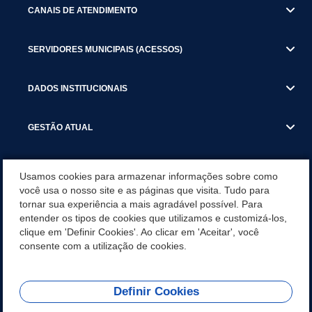
CANAIS DE ATENDIMENTO
SERVIDORES MUNICIPAIS (ACESSOS)
DADOS INSTITUCIONAIS
GESTÃO ATUAL
SERVIÇOS TRIBUTARIOS
Usamos cookies para armazenar informações sobre como
você usa o nosso site e as páginas que visita. Tudo para
PESQUISA DE SATISFAÇÃO DOS SERVIDORES - SISTEMAS E
tornar sua experiência a mais agradável possível. Para
SERVIÇOS DIGITAIS
entender os tipos de cookies que utilizamos e customizá-los,
clique em 'Definir Cookies'. Ao clicar em 'Aceitar', você
APPS
consente com a utilização de cookies.
Definir Cookies
REDES SOCIAIS