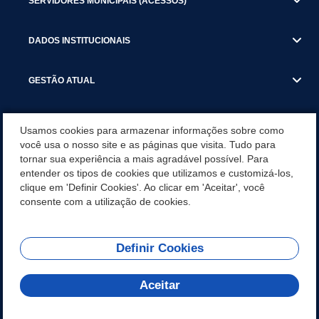
SERVIDORES MUNICIPAIS (ACESSOS)
DADOS INSTITUCIONAIS
GESTÃO ATUAL
SERVIÇOS TRIBUTARIOS
Usamos cookies para armazenar informações sobre como
você usa o nosso site e as páginas que visita. Tudo para
PESQUISA DE SATISFAÇÃO DOS SERVIDORES - SISTEMAS E
tornar sua experiência a mais agradável possível. Para
SERVIÇOS DIGITAIS
entender os tipos de cookies que utilizamos e customizá-los,
clique em 'Definir Cookies'. Ao clicar em 'Aceitar', você
BANNERS
consente com a utilização de cookies.
Definir Cookies
REDES SOCIAIS
Aceitar