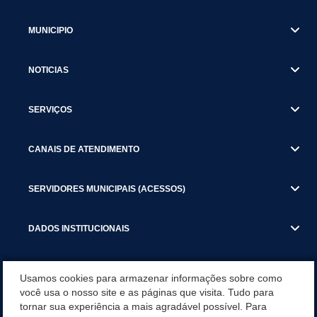
MUNICIPIO
NOTICIAS
SERVIÇOS
CANAIS DE ATENDIMENTO
SERVIDORES MUNICIPAIS (ACESSOS)
DADOS INSTITUCIONAIS
GESTÃO ATUAL
Usamos cookies para armazenar informações sobre como
você usa o nosso site e as páginas que visita. Tudo para
tornar sua experiência a mais agradável possível. Para
SERVIÇOS TRIBUTARIOS