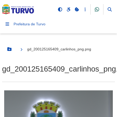
Prefeitura de Turvo
gd_200125165409_carlinhos_png.png
Botão Menu
gd_200125165409_carlinhos_png