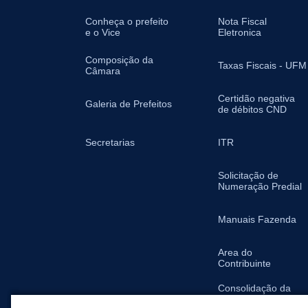
Conheça o prefeito
Nota Fiscal
e o Vice
Eletronica
Composição da
Taxas Fiscais - UFM
Câmara
Certidão negativa
Galeria de Prefeitos
de débitos CND
Secretarias
ITR
Solicitação de
Numeração Predial
Manuais Fazenda
Area do
Contribuinte
Consolidação da
Legislação