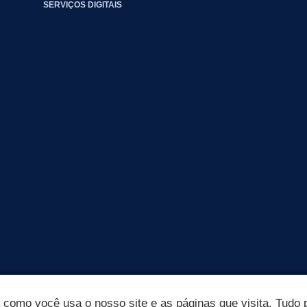
SERVIÇOS DIGITAIS
omo você usa o nosso site e as páginas que visita. Tudo p