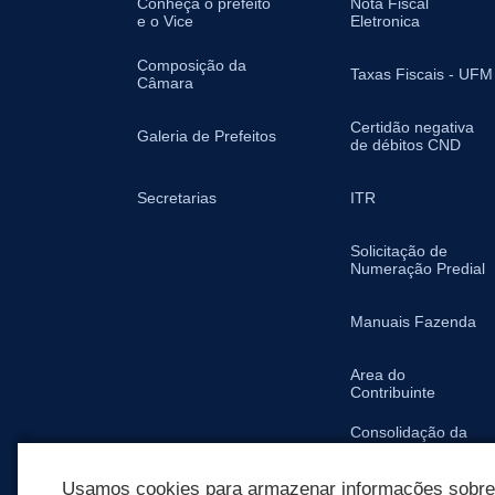
Conheça o prefeito
Nota Fiscal
e o Vice
Eletronica
Composição da
Taxas Fiscais - UFM
Câmara
Certidão negativa
Galeria de Prefeitos
de débitos CND
Secretarias
ITR
Solicitação de
Numeração Predial
Manuais Fazenda
Area do
Contribuinte
Consolidação da
Legislação
Tributária Municipal
Usamos cookies para armazenar informações sobre c