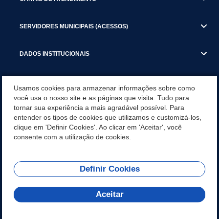
SERVIDORES MUNICIPAIS (ACESSOS)
DADOS INSTITUCIONAIS
GESTÃO ATUAL
Usamos cookies para armazenar informações sobre como
você usa o nosso site e as páginas que visita. Tudo para
tornar sua experiência a mais agradável possível. Para
SERVIÇOS TRIBUTARIOS
entender os tipos de cookies que utilizamos e customizá-los,
clique em 'Definir Cookies'. Ao clicar em 'Aceitar', você
PESQUISA DE SATISFAÇÃO DOS SERVIDORES - SISTEMAS E
consente com a utilização de cookies.
SERVIÇOS DIGITAIS
Definir Cookies
REDES SOCIAIS
Aceitar