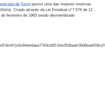
unicípio de Turvo
possui uma das maiores reservas
ifolia). Criado através da Lei Estadual n°7.576 de 12
 1 de fevereiro de 1983 sendo desmembrado
4m5!3m4!1s0x94eedaea7763cb05:0xb353badc00d0eae5!8m2!