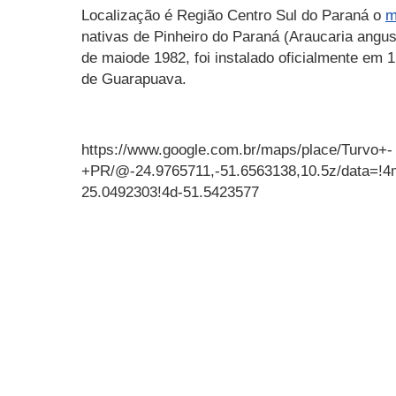
Localização é Região Centro Sul do Paraná o
m
nativas de Pinheiro do Paraná (Araucaria angust
de maiode 1982, foi instalado oficialmente em
de Guarapuava.
https://www.google.com.br/maps/place/Turvo+-
+PR/@-24.9765711,-51.6563138,10.5z/data=!
25.0492303!4d-51.5423577