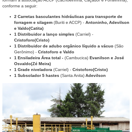
formam a associação ACCP (Cachoeirinha, Caçador e Porteirinha),
conforme a seguir:
2 Carretas basculantes hidráulicas para transporte de
forragem e silagem
(Buriti e ACCP) -
Antoninho, Adevilson
e Valdo(Catita)
1 Distribuidor a lanço simples
(Carriel) -
Cristoforo(Cristo)
1 Distribuidor de adubo orgânico líquido a vácuo
(São
Gerônimo) -
Cristoforo e Valdo
1 Ensiladeira Área total -
(Cambucica)
Evanilson e José
Osvaldo(Zé Meira)
1 Grade niveladora
(Carriel) -
Cristoforo(Cristo)
1 Subsolador 5 hastes
(Santa Anita)
Adevilson