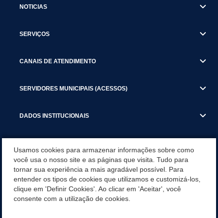
NOTICIAS
SERVIÇOS
CANAIS DE ATENDIMENTO
SERVIDORES MUNICIPAIS (ACESSOS)
DADOS INSTITUCIONAIS
GESTÃO ATUAL
Usamos cookies para armazenar informações sobre como
você usa o nosso site e as páginas que visita. Tudo para
tornar sua experiência a mais agradável possível. Para
SERVIÇOS TRIBUTARIOS
entender os tipos de cookies que utilizamos e customizá-los,
clique em 'Definir Cookies'. Ao clicar em 'Aceitar', você
PESQUISA DE SATISFAÇÃO DOS SERVIDORES - SISTEMAS E
consente com a utilização de cookies.
SERVIÇOS DIGITAIS