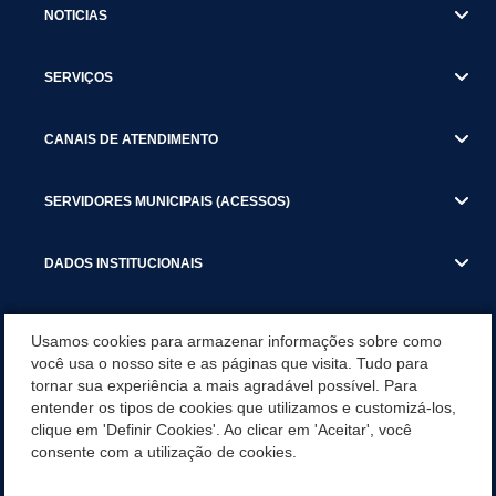
NOTICIAS
SERVIÇOS
CANAIS DE ATENDIMENTO
SERVIDORES MUNICIPAIS (ACESSOS)
DADOS INSTITUCIONAIS
GESTÃO ATUAL
Usamos cookies para armazenar informações sobre como
você usa o nosso site e as páginas que visita. Tudo para
tornar sua experiência a mais agradável possível. Para
SERVIÇOS TRIBUTARIOS
entender os tipos de cookies que utilizamos e customizá-los,
clique em 'Definir Cookies'. Ao clicar em 'Aceitar', você
PESQUISA DE SATISFAÇÃO DOS SERVIDORES - SISTEMAS E
consente com a utilização de cookies.
SERVIÇOS DIGITAIS