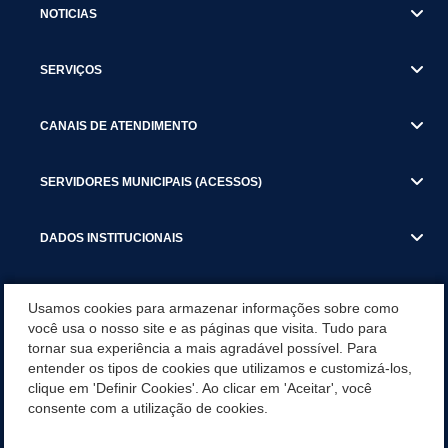
NOTICIAS
SERVIÇOS
CANAIS DE ATENDIMENTO
SERVIDORES MUNICIPAIS (ACESSOS)
DADOS INSTITUCIONAIS
GESTÃO ATUAL
Usamos cookies para armazenar informações sobre como
você usa o nosso site e as páginas que visita. Tudo para
tornar sua experiência a mais agradável possível. Para
SERVIÇOS TRIBUTARIOS
entender os tipos de cookies que utilizamos e customizá-los,
clique em 'Definir Cookies'. Ao clicar em 'Aceitar', você
PESQUISA DE SATISFAÇÃO DOS SERVIDORES - SISTEMAS E
consente com a utilização de cookies.
SERVIÇOS DIGITAIS