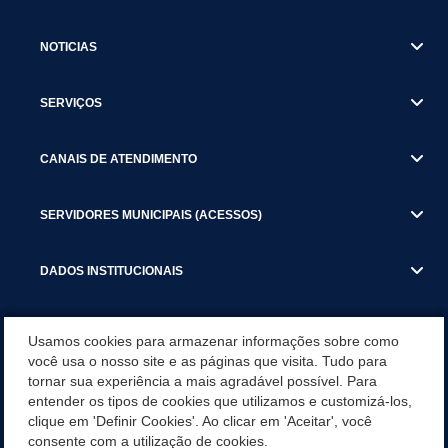
NOTICIAS
SERVIÇOS
CANAIS DE ATENDIMENTO
SERVIDORES MUNICIPAIS (ACESSOS)
DADOS INSTITUCIONAIS
GESTÃO ATUAL
Usamos cookies para armazenar informações sobre como
você usa o nosso site e as páginas que visita. Tudo para
tornar sua experiência a mais agradável possível. Para
SERVIÇOS TRIBUTARIOS
entender os tipos de cookies que utilizamos e customizá-los,
clique em 'Definir Cookies'. Ao clicar em 'Aceitar', você
PESQUISA DE SATISFAÇÃO DOS SERVIDORES - SISTEMAS E
consente com a utilização de cookies.
SERVIÇOS DIGITAIS