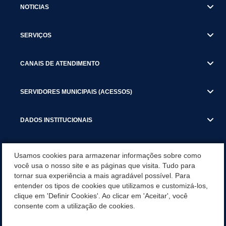
NOTICIAS
SERVIÇOS
CANAIS DE ATENDIMENTO
SERVIDORES MUNICIPAIS (ACESSOS)
DADOS INSTITUCIONAIS
GESTÃO ATUAL
Usamos cookies para armazenar informações sobre como
você usa o nosso site e as páginas que visita. Tudo para
tornar sua experiência a mais agradável possível. Para
SERVIÇOS TRIBUTARIOS
entender os tipos de cookies que utilizamos e customizá-los,
clique em 'Definir Cookies'. Ao clicar em 'Aceitar', você
PESQUISA DE SATISFAÇÃO DOS SERVIDORES - SISTEMAS E
consente com a utilização de cookies.
SERVIÇOS DIGITAIS