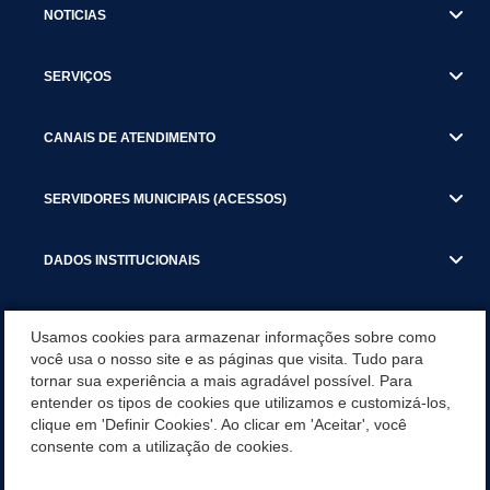
NOTICIAS
SERVIÇOS
CANAIS DE ATENDIMENTO
SERVIDORES MUNICIPAIS (ACESSOS)
DADOS INSTITUCIONAIS
GESTÃO ATUAL
Usamos cookies para armazenar informações sobre como
você usa o nosso site e as páginas que visita. Tudo para
tornar sua experiência a mais agradável possível. Para
SERVIÇOS TRIBUTARIOS
entender os tipos de cookies que utilizamos e customizá-los,
clique em 'Definir Cookies'. Ao clicar em 'Aceitar', você
PESQUISA DE SATISFAÇÃO DOS SERVIDORES - SISTEMAS E
consente com a utilização de cookies.
SERVIÇOS DIGITAIS