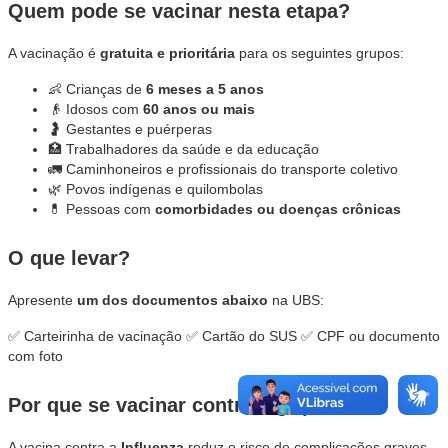
Quem pode se vacinar nesta etapa?
A vacinação é
gratuita e prioritária
para os seguintes grupos:
👶 Crianças de
6 meses a 5 anos
👴 Idosos com
60 anos ou mais
🤰 Gestantes e puérperas
🏥 Trabalhadores da saúde e da educação
🚛 Caminhoneiros e profissionais do transporte coletivo
🌿 Povos indígenas e quilombolas
💊 Pessoas com
comorbidades ou doenças crônicas
O que levar?
Apresente
um dos documentos abaixo
na UBS:
✅ Carteirinha de vacinação ✅ Cartão do SUS ✅ CPF ou documento
com foto
Por que se vacinar contra a gripe?
A vacina contra a
Influenza
reduz o risco de complicações graves,