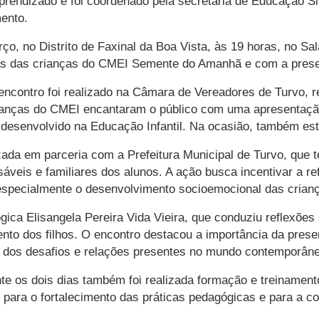
rendizado e foi coordenado pela secretária de Educação Si
ento.
ço, no Distrito de Faxinal da Boa Vista, às 19 horas, no Sa
ias das crianças do CMEI Semente do Amanhã e com a presen
encontro foi realizado na Câmara de Vereadores de Turvo, r
crianças do CMEI encantaram o público com uma apresentaç
o desenvolvido na Educação Infantil. Na ocasião, também es
izada em parceria com a Prefeitura Municipal de Turvo, que
sáveis e familiares dos alunos. A ação busca incentivar a re
 especialmente o desenvolvimento socioemocional das crian
ógica Elisangela Pereira Vida Vieira, que conduziu reflex
ento dos filhos. O encontro destacou a importância da prese
e dos desafios e relações presentes no mundo contemporân
nte os dois dias também foi realizada formação e treinament
o para o fortalecimento das práticas pedagógicas e para a