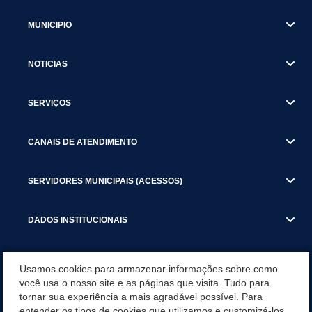
MUNICIPIO
NOTICIAS
SERVIÇOS
CANAIS DE ATENDIMENTO
SERVIDORES MUNICIPAIS (ACESSOS)
DADOS INSTITUCIONAIS
GESTÃO ATUAL
Usamos cookies para armazenar informações sobre como
você usa o nosso site e as páginas que visita. Tudo para
tornar sua experiência a mais agradável possível. Para
SERVIÇOS TRIBUTARIOS
entender os tipos de cookies que utilizamos e customizá-los,