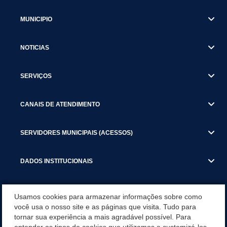
MUNICIPIO
NOTICIAS
SERVIÇOS
CANAIS DE ATENDIMENTO
SERVIDORES MUNICIPAIS (ACESSOS)
DADOS INSTITUCIONAIS
GESTÃO ATUAL
Usamos cookies para armazenar informações sobre como
você usa o nosso site e as páginas que visita. Tudo para
tornar sua experiência a mais agradável possível. Para
SERVIÇOS TRIBUTARIOS