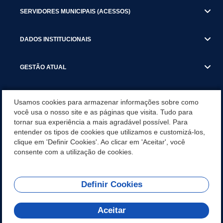
SERVIDORES MUNICIPAIS (ACESSOS)
DADOS INSTITUCIONAIS
GESTÃO ATUAL
SERVIÇOS TRIBUTARIOS
Usamos cookies para armazenar informações sobre como
você usa o nosso site e as páginas que visita. Tudo para
PESQUISA DE SATISFAÇÃO DOS SERVIDORES - SISTEMAS E
tornar sua experiência a mais agradável possível. Para
SERVIÇOS DIGITAIS
entender os tipos de cookies que utilizamos e customizá-los,
clique em 'Definir Cookies'. Ao clicar em 'Aceitar', você
CARDS
consente com a utilização de cookies.
Definir Cookies
REDES SOCIAIS
Aceitar