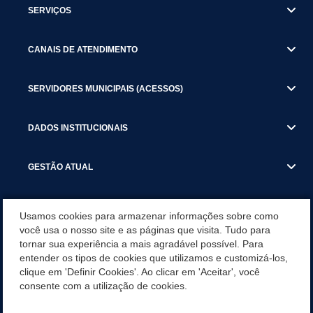
SERVIÇOS
CANAIS DE ATENDIMENTO
SERVIDORES MUNICIPAIS (ACESSOS)
DADOS INSTITUCIONAIS
GESTÃO ATUAL
SERVIÇOS TRIBUTARIOS
Usamos cookies para armazenar informações sobre como
você usa o nosso site e as páginas que visita. Tudo para
PESQUISA DE SATISFAÇÃO DOS SERVIDORES - SISTEMAS E
tornar sua experiência a mais agradável possível. Para
SERVIÇOS DIGITAIS
entender os tipos de cookies que utilizamos e customizá-los,
clique em 'Definir Cookies'. Ao clicar em 'Aceitar', você
SECRETARIAS
consente com a utilização de cookies.