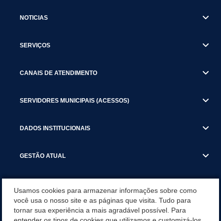
NOTICIAS
SERVIÇOS
CANAIS DE ATENDIMENTO
SERVIDORES MUNICIPAIS (ACESSOS)
DADOS INSTITUCIONAIS
GESTÃO ATUAL
SERVIÇOS TRIBUTARIOS
Usamos cookies para armazenar informações sobre como
você usa o nosso site e as páginas que visita. Tudo para
PESQUISA DE SATISFAÇÃO DOS SERVIDORES - SISTEMAS E
tornar sua experiência a mais agradável possível. Para
SERVIÇOS DIGITAIS
entender os tipos de cookies que utilizamos e customizá-los,