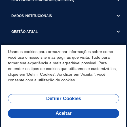
DADOS INSTITUCIONAIS
GESTÃO ATUAL
SERVIÇOS TRIBUTARIOS
Usamos cookies para armazenar informações sobre como
você usa o nosso site e as páginas que visita. Tudo para
PESQUISA DE SATISFAÇÃO DOS SERVIDORES - SISTEMAS E
tornar sua experiência a mais agradável possível. Para
SERVIÇOS DIGITAIS
entender os tipos de cookies que utilizamos e customizá-los,
clique em 'Definir Cookies'. Ao clicar em 'Aceitar', você
SECRETARIAS
consente com a utilização de cookies.
Definir Cookies
REDES SOCIAIS
Aceitar